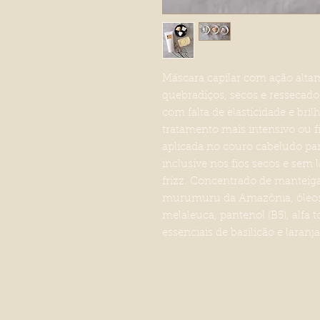
Máscara capilar com ação altame
quebradiços, secos e ressecad
com falta de elasticidade e bri
tratamento mais intensivo ou f
aplicada no couro cabeludo pa
inclusive nos fios secos e sem 
frizz. Concentrado de manteiga
murumuru da Amazônia, óleos d
melaleuca, pantenol (B5), alfa t
essenciais de basilicão e laran