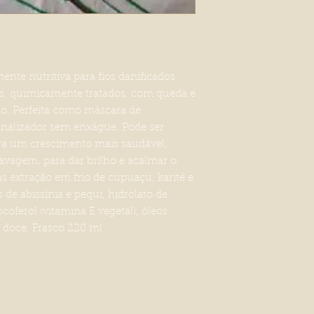
nte nutritiva para fios danificados,
os, quimicamente tratados, com queda e
lho. Perfeita como máscara de
inalizador sem enxágue. Pode ser
ra um crescimento mais saudável,
lavagem, para dar brilho e acalmar o
s extração em frio de cupuaçu, karité e
e abissínia e pequi, hidrolato de
ocoferol (vitamina E vegetal), óleos
ja doce. Frasco 220 ml